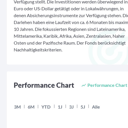
Verfügung stellt. Die Investitionen werden überwiegend in
Euro oder US-Dollar getätigt oder in Lokalwährungen, in
denen Absicherungsinstrumente zur Verfügung stehen. Di
Darlehen haben eine Laufzeit von ca. 6 Monaten bis maxim
10 Jahren. Die fokussierten Regionen sind Lateinamerika,
Mittelamerika, Karibik, Afrika, Asien, Zentralasien, Naher
Osten und der Pazifische Raum. Der Fonds berücksichtigt
Nachhaltigkeitskriterien.
Performance Chart
Performance Chart
Chart
3M
6M
YTD
1J
3J
5J
Alle
Empty chart
The chart has 2 X axes displaying Time, and navigator-x-axi
The chart has 2 Y axes displaying values, and navigator-y-a