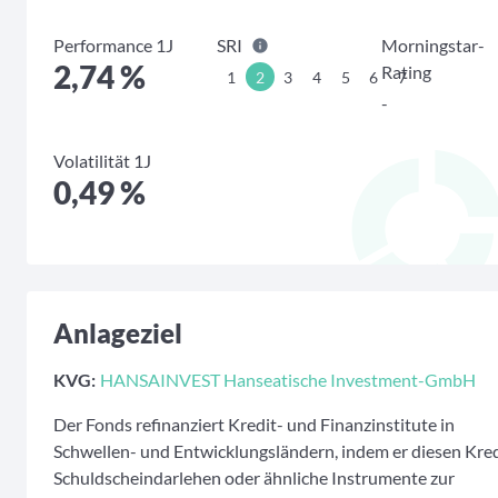
Performance 1J
SRI
Morningstar-
2,74 %
Rating
1
2
3
4
5
6
7
-
Volatilität 1J
0,49 %
Anlageziel
KVG:
HANSAINVEST Hanseatische Investment-GmbH
Der Fonds refinanziert Kredit- und Finanzinstitute in
Schwellen- und Entwicklungsländern, indem er diesen Kred
Schuldscheindarlehen oder ähnliche Instrumente zur