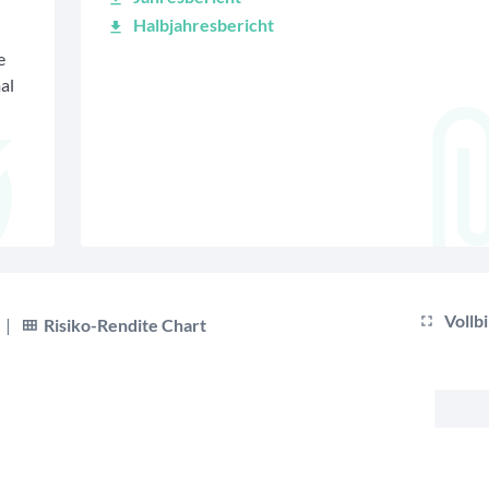
Halbjahresbericht
e
al
Vollb
|
Risiko-Rendite Chart
bis
s.
xis.