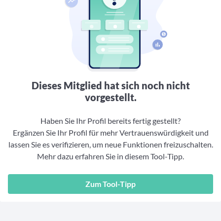
Aktuelle Rankings und Beiträge zu den besten Fonds aus
Webinar verpasst? Hier gibt es Aufnahmen unserer
Finanzdienstleister
vielen Peergroups
Online-Veranstaltungen.
Informationen und Beiträge unserer Partner-
Fondswissen
Finanzdienstleister
2. Fonds auswählen
Alles, was Sie zu Fonds und ETFs wissen müssen – so
investieren Sie richtig
Community-Partner
Fondsvergleich
Informationen und Beiträge unserer Community-
Übersichtlich bis zu 10 Fonds aus über 35.000
Partner
Produkten vergleichen
Dieses Mitglied hat sich noch nicht
Watchlist
vorgestellt.
Hier sind Ihre gemerkten Produkte und aktiven
Preis-/Performance-Alarme
Haben Sie Ihr Profil bereits fertig gestellt?
Ergänzen Sie Ihr Profil für mehr Vertrauenswürdigkeit und
3. Investieren
lassen Sie es verifizieren, um neue Funktionen freizuschalten.
Mehr dazu erfahren Sie in diesem Tool-Tipp.
Portfolios
Eigene Portfolios und jene, denen Sie folgen
Zum Tool-Tipp