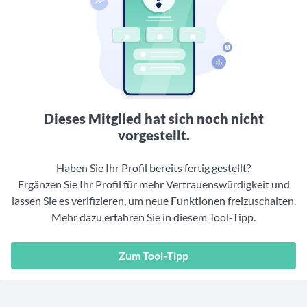
Aktuelle Rankings und Beiträge zu den besten Fonds aus
Webinar verpasst? Hier gibt es Aufnahmen unserer
Finanzdienstleister
vielen Peergroups
Online-Veranstaltungen.
Informationen und Beiträge unserer Partner-
Fondswissen
Finanzdienstleister
2. Fonds auswählen
Alles, was Sie zu Fonds und ETFs wissen müssen – so
investieren Sie richtig
Community-Partner
Fondsvergleich
Informationen und Beiträge unserer Community-
Übersichtlich bis zu 10 Fonds aus über 35.000
Partner
Produkten vergleichen
Dieses Mitglied hat sich noch nicht
Watchlist
vorgestellt.
Hier sind Ihre gemerkten Produkte und aktiven
Preis-/Performance-Alarme
Haben Sie Ihr Profil bereits fertig gestellt?
Ergänzen Sie Ihr Profil für mehr Vertrauenswürdigkeit und
3. Investieren
lassen Sie es verifizieren, um neue Funktionen freizuschalten.
Mehr dazu erfahren Sie in diesem Tool-Tipp.
Portfolios
Eigene Portfolios und jene, denen Sie folgen
Zum Tool-Tipp