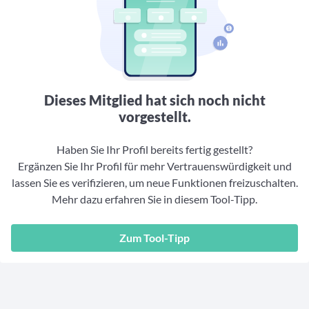
Aktuelle Rankings und Beiträge zu den besten Fonds aus
Webinar verpasst? Hier gibt es Aufnahmen unserer
Finanzdienstleister
vielen Peergroups
Online-Veranstaltungen.
Informationen und Beiträge unserer Partner-
Fondswissen
Finanzdienstleister
2. Fonds auswählen
Alles, was Sie zu Fonds und ETFs wissen müssen – so
investieren Sie richtig
Community-Partner
Fondsvergleich
Informationen und Beiträge unserer Community-
Übersichtlich bis zu 10 Fonds aus über 35.000
Dieses Mitglied hat sich noch nicht
Partner
Produkten vergleichen
vorgestellt.
Watchlist
Haben Sie Ihr Profil bereits fertig gestellt?
Hier sind Ihre gemerkten Produkte und aktiven
Preis-/Performance-Alarme
Ergänzen Sie Ihr Profil für mehr Vertrauenswürdigkeit und
lassen Sie es verifizieren, um neue Funktionen freizuschalten.
3. Investieren
Mehr dazu erfahren Sie in diesem Tool-Tipp.
Portfolios
Zum Tool-Tipp
Eigene Portfolios und jene, denen Sie folgen