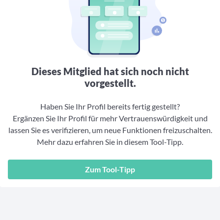
Aktuelle Rankings und Beiträge zu den besten Fonds aus
Webinar verpasst? Hier gibt es Aufnahmen unserer
Finanzdienstleister
vielen Peergroups
Online-Veranstaltungen.
Informationen und Beiträge unserer Partner-
Fondswissen
Finanzdienstleister
2. Fonds auswählen
Alles, was Sie zu Fonds und ETFs wissen müssen – so
investieren Sie richtig
Community-Partner
Fondsvergleich
Informationen und Beiträge unserer Community-
Übersichtlich bis zu 10 Fonds aus über 35.000
Dieses Mitglied hat sich noch nicht
Partner
Produkten vergleichen
vorgestellt.
Watchlist
Haben Sie Ihr Profil bereits fertig gestellt?
Hier sind Ihre gemerkten Produkte und aktiven
Preis-/Performance-Alarme
Ergänzen Sie Ihr Profil für mehr Vertrauenswürdigkeit und
lassen Sie es verifizieren, um neue Funktionen freizuschalten.
3. Investieren
Mehr dazu erfahren Sie in diesem Tool-Tipp.
Portfolios
Zum Tool-Tipp
Eigene Portfolios und jene, denen Sie folgen