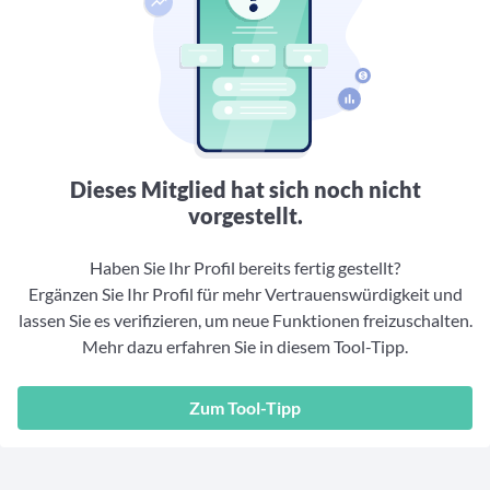
Aktuelle Rankings und Beiträge zu den besten Fonds aus
Webinar verpasst? Hier gibt es Aufnahmen unserer
Finanzdienstleister
vielen Peergroups
Online-Veranstaltungen.
Informationen und Beiträge unserer Partner-
Fondswissen
Finanzdienstleister
2. Fonds auswählen
Alles, was Sie zu Fonds und ETFs wissen müssen – so
investieren Sie richtig
Community-Partner
Fondsvergleich
Informationen und Beiträge unserer Community-
Übersichtlich bis zu 10 Fonds aus über 35.000
Partner
Produkten vergleichen
Dieses Mitglied hat sich noch nicht
Watchlist
vorgestellt.
Hier sind Ihre gemerkten Produkte und aktiven
Preis-/Performance-Alarme
Haben Sie Ihr Profil bereits fertig gestellt?
Ergänzen Sie Ihr Profil für mehr Vertrauenswürdigkeit und
3. Investieren
lassen Sie es verifizieren, um neue Funktionen freizuschalten.
Mehr dazu erfahren Sie in diesem Tool-Tipp.
Portfolios
Eigene Portfolios und jene, denen Sie folgen
Zum Tool-Tipp