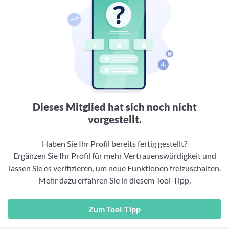
Aktuelle Rankings und Beiträge zu den besten Fonds aus
Webinar verpasst? Hier gibt es Aufnahmen unserer
Finanzdienstleister
vielen Peergroups
Online-Veranstaltungen.
Informationen und Beiträge unserer Partner-
Fondswissen
Finanzdienstleister
2. Fonds auswählen
Alles, was Sie zu Fonds und ETFs wissen müssen – so
investieren Sie richtig
Community-Partner
Fondsvergleich
Informationen und Beiträge unserer Community-
Übersichtlich bis zu 10 Fonds aus über 35.000
Partner
Produkten vergleichen
Watchlist
Dieses Mitglied hat sich noch nicht
Hier sind Ihre gemerkten Produkte und aktiven
vorgestellt.
Preis-/Performance-Alarme
3. Investieren
Haben Sie Ihr Profil bereits fertig gestellt?
Ergänzen Sie Ihr Profil für mehr Vertrauenswürdigkeit und
Portfolios
lassen Sie es verifizieren, um neue Funktionen freizuschalten.
Eigene Portfolios und jene, denen Sie folgen
Mehr dazu erfahren Sie in diesem Tool-Tipp.
Zum Tool-Tipp