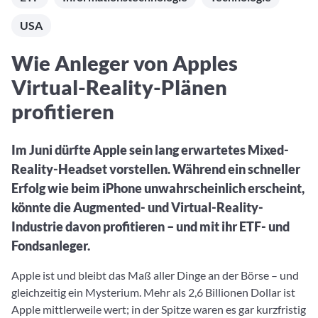
Aktuelle Rankings und Beiträge zu den besten Fonds aus
Webinar verpasst? Hier gibt es Aufnahmen unserer
Finanzdienstleister
vielen Peergroups
Online-Veranstaltungen.
USA
Informationen und Beiträge unserer Partner-
Fondswissen
Finanzdienstleister
2. Fonds auswählen
Alles, was Sie zu Fonds und ETFs wissen müssen – so
Wie Anleger von Apples
investieren Sie richtig
Community-Partner
Fondsvergleich
Virtual-Reality-Plänen
Informationen und Beiträge unserer Community-
Übersichtlich bis zu 10 Fonds aus über 35.000
Partner
profitieren
Produkten vergleichen
Watchlist
Im Juni dürfte Apple sein lang erwartetes Mixed-
Hier sind Ihre gemerkten Produkte und aktiven
Reality-Headset vorstellen. Während ein schneller
Preis-/Performance-Alarme
Erfolg wie beim iPhone unwahrscheinlich erscheint,
3. Investieren
könnte die Augmented- und Virtual-Reality-
Industrie davon profitieren – und mit ihr ETF- und
Portfolios
Fondsanleger.
Eigene Portfolios und jene, denen Sie folgen
Apple ist und bleibt das Maß aller Dinge an der Börse – und
gleichzeitig ein Mysterium. Mehr als 2,6 Billionen Dollar ist
Apple mittlerweile wert; in der Spitze waren es gar kurzfristig