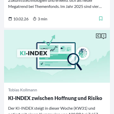
Zukunftstechnologien und erweist sich als neuer
Megatrend bei Themenfonds. Im Jahr 2025 sind vier
Indexfonds auf den Markt gekommen, die Unternehmen
bündeln, welche von diesem technologischen
10.02.26
3 min
Zukunftsfeld mit besonders großem disruptivem
Potenzial profitieren. Wir stellen diese im folgendem
Beitrag vor und zeigen, wie sie sich seit der Auflage
entwickelt haben.
Tobias Kollmann
KI-INDEX zwischen Hoffnung und Risiko
Der KI-INDEX steigt in dieser Woche (KW31) und