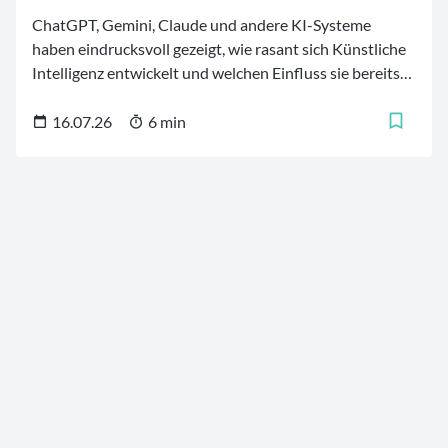
ChatGPT, Gemini, Claude und andere KI-Systeme
haben eindrucksvoll gezeigt, wie rasant sich Künstliche
Intelligenz entwickelt und welchen Einfluss sie bereits
heute auf Wirtschaft und Gesellschaft nimmt. Für
Investoren eröffnet sich damit ein dynamischer
16.07.26
6 min
Zukunftsmarkt mit vielfältigen Anlagemöglichkeiten.
Um einen fundierten Überblick zu schaffen, haben wir
jeweils zehn aktiv gemanagte KI-Aktienfonds und zehn
KI-ETFs miteinander verglichen. Wir betrachten bei den
Künstliche Intelligenz Fonds sowohl die
Wertentwicklung im vergangenen Jahr als auch die
aktuelle Portfoliozusammenstellung.