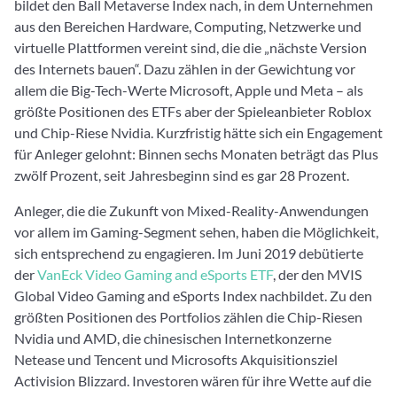
bildet den Ball Metaverse Index nach, in dem Unternehmen
aus den Bereichen Hardware, Computing, Netzwerke und
virtuelle Plattformen vereint sind, die die „nächste Version
des Internets bauen“. Dazu zählen in der Gewichtung vor
allem die Big-Tech-Werte Microsoft, Apple und Meta – als
größte Positionen des ETFs aber der Spieleanbieter Roblox
und Chip-Riese Nvidia. Kurzfristig hätte sich ein Engagement
für Anleger gelohnt: Binnen sechs Monaten beträgt das Plus
zwölf Prozent, seit Jahresbeginn sind es gar 28 Prozent.
Anleger, die die Zukunft von Mixed-Reality-Anwendungen
vor allem im Gaming-Segment sehen, haben die Möglichkeit,
sich entsprechend zu engagieren. Im Juni 2019 debütierte
der
VanEck Video Gaming and eSports ETF
, der den MVIS
Global Video Gaming and eSports Index nachbildet. Zu den
größten Positionen des Portfolios zählen die Chip-Riesen
Nvidia und AMD, die chinesischen Internetkonzerne
Netease und Tencent und Microsofts Akquisitionsziel
Activision Blizzard. Investoren wären für ihre Wette auf die