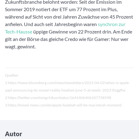
Zukunftsbranche belohnt worden: Seit der Emission im
Sommer 2019 notiert der ETF um 77 Prozent im Plus,
während auf Sicht von drei Jahren Zuwächse von 45 Prozent
anfielen. Und auch seit Jahresbeginn waren
synchron zur
Tech-Hausse
üppige Gewinne von 22 Prozent drin. Am Ende
gilt an der Börse das gleiche Credo wie für Gamer: Nur wer
wagt, gewinnt.
Quellen:
1 https://www.bloomberg.com/news/newsletters/2023-04-02/when-is-apple-
aapl-announcing-its-mixed-reality-headset-june-5-at-wwdc-2023-lfzggfhe
2 https://twitter.com/mingchikuo/status/1641406406107758598
3 https://mixed-news.com/en/apple-headset-will-be-macintosh-moment/
Autor