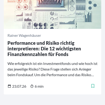
Rainer Wagenhäuser
Performance und Risiko richtig
interpretieren: Die 12 wichtigsten
Finanzkennzahlen für Fonds
Wie erfolgreich ist ein Investmentfonds und wie hoch ist
das jeweilige Risiko? Diese Frage stellen sich Anleger
beim Fondskauf. Um die Performance und das Risiko
von Investmentfonds besser einschätzen und
vergleichen zu können, stehen mehrere
23.07.26
6 min
Finanzkennzahlen zur Verfügung. Diese
Fondskennzahlen helfen dabei, die Finanzprodukte zu
analysieren und die für die persönlichen Bedürfnisse