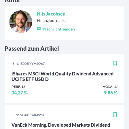
Autor
Nils Jacobsen
Finanzjournalist
Nachricht senden
Passend zum Artikel
ISIN: IE00BYYHSQ67
iShares MSCI World Quality Dividend Advanced
UCITS ETF USD D
PERF. 1J
VOLA. 1J
34,27 %
9,86 %
ISIN: NL0011683594
VanEck Morning. Developed Markets Dividend