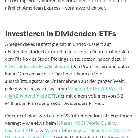
den Erfolg einer anderen bedeutsamen Portfolio-Position –
nämlich American Express – verantwortlich war.
Investieren in Dividenden-ETFs
Anleger, die es Buffett gleichtun und fokussiert auf
dividendenstarke Unternehmen setzen möchten, ohne sich
dem Risiko des Stock-Pickings auszusetzen, haben dazu
in
ETFs zahlreiche Möglichkeiten
. Den Präferenzen sind dabei
kaum Grenzen gesetzt: Der Fokus kann auf die
ausschüttungsstarke Unternehmen aus der ganzen Welt
gelegt werden, wie etwa beim
Vanguard FTSE All-World
High Dividend Yield ETF
, der mit einem Volumen von 3,2
Milliarden Euro der größte Dividenden-ETF ist.
Oder der Fokus wird auf die 23 führenden Industrienationen
verengt – wie etwa beim
iShares MSCI World Quality
Dividend ETF
bzw.
VanEck Morningstar Developed Markets
Dividend Leaders ETF
. Auch in Dividenden-ETFs für
gezielt