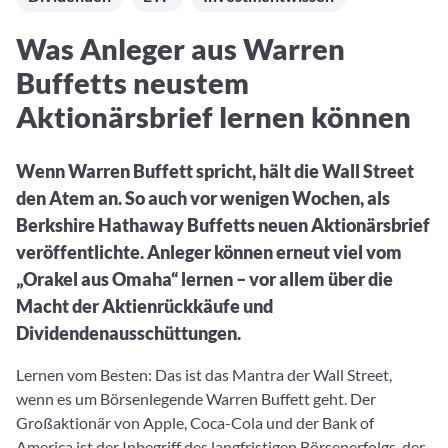
Aktuelle Rankings und Beiträge zu den besten Fonds aus vie
Webinar verpasst? Hier gibt es Aufnahmen unserer Online-
Finanzdienstleister
Peergroups
Fondswissen
Veranstaltungen.
Was Anleger aus Warren
Informationen und Beiträge unserer Partner-Finanzdienstlei
Alles, was Sie zu Fonds und ETFs wissen müssen – so investi
2. Fonds auswählen
Sie richtig
Buffetts neustem
Community-Partner
Fondsvergleich
Aktionärsbrief lernen können
Informationen und Beiträge unserer Community-Partner
Übersichtlich bis zu 10 Fonds aus über 35.000 Produkten
vergleichen
Wenn Warren Buffett spricht, hält die Wall Street
Watchlist
den Atem an. So auch vor wenigen Wochen, als
Hier sind Ihre gemerkten Produkte und aktiven
Berkshire Hathaway Buffetts neuen Aktionärsbrief
Preis-/Performance-Alarme
veröffentlichte. Anleger können erneut viel vom
3. Investieren
„Orakel aus Omaha“ lernen – vor allem über die
Macht der Aktienrückkäufe und
Portfolios
Dividendenausschüttungen.
Eigene Portfolios und jene, denen Sie folgen
Lernen vom Besten: Das ist das Mantra der Wall Street,
wenn es um Börsenlegende Warren Buffett geht. Der
Großaktionär von Apple, Coca-Cola und der Bank of
America ist der Inbegriff des langfristigen Börsenerfolgs, der