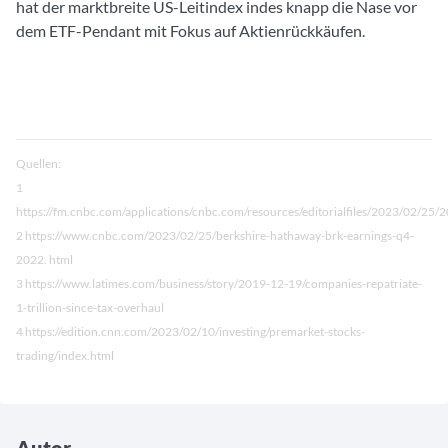
hat der marktbreite US-Leitindex indes knapp die Nase vor
dem ETF-Pendant mit Fokus auf Aktienrückkäufen.
Quellen:
1
https://fm.cnbc.com/applications/cnbc.com/resources/editorialfiles/2023/02/25/
2 https://www.cnbc.com/2023/02/25/berkshire-hathaway-brk-earnings-q4-
2022. html
3 https://www.latimes.com/business/story/2019-12-19/companies-repatriate-
1-trillion-since-tax-overhaul
4 https://edition.cnn.com/2023/02/10/investing/premarket-stocks-
trading/index.html