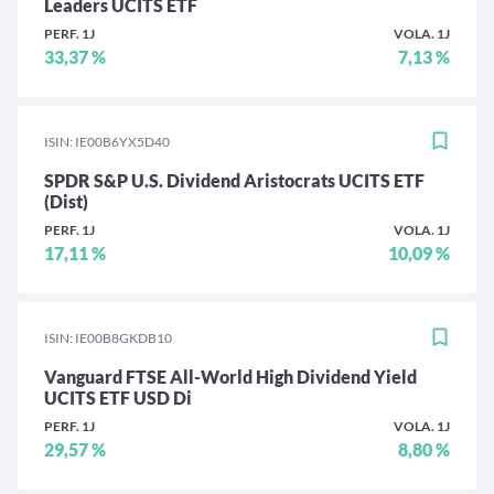
Leaders UCITS ETF
PERF. 1J
VOLA. 1J
33,37 %
7,13 %
ISIN: IE00B6YX5D40
SPDR S&P U.S. Dividend Aristocrats UCITS ETF
(Dist)
PERF. 1J
VOLA. 1J
17,11 %
10,09 %
ISIN: IE00B8GKDB10
Vanguard FTSE All-World High Dividend Yield
UCITS ETF USD Di
PERF. 1J
VOLA. 1J
29,57 %
8,80 %