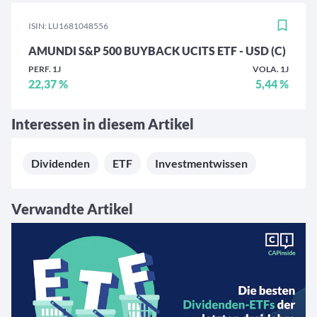
ISIN: LU1681048556
AMUNDI S&P 500 BUYBACK UCITS ETF - USD (C)
PERF. 1J
VOLA. 1J
22,37 %
5,44 %
Interessen in diesem Artikel
Dividenden
ETF
Investmentwissen
Verwandte Artikel