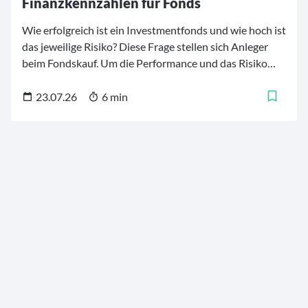
Finanzkennzahlen für Fonds
Wie erfolgreich ist ein Investmentfonds und wie hoch ist
das jeweilige Risiko? Diese Frage stellen sich Anleger
beim Fondskauf. Um die Performance und das Risiko
von Investmentfonds besser einschätzen und
vergleichen zu können, stehen mehrere
23.07.26
6 min
Finanzkennzahlen zur Verfügung. Diese
Fondskennzahlen helfen dabei, die Finanzprodukte zu
analysieren und die für die persönlichen Bedürfnisse
und Strategien geeigneten Fonds zu finden. Für
Investoren ist es daher von großer Bedeutung, zu
verstehen, was bestimmte Kennzahlen bedeuten und
wie sie zur Bewertung eines Fonds verwendet werden.
Wir erläutern im Folgenden die zwölf maßgebenden
Finanzkennzahlen für Investmentfonds.