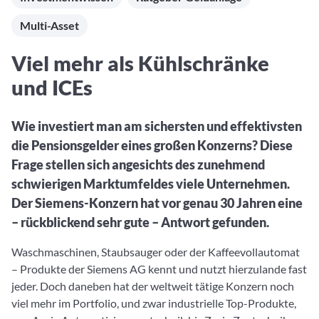
Aktuelle Rankings und Beiträge zu den besten Fonds aus
Webinar verpasst? Hier gibt es Aufnahmen unserer
Finanzdienstleister
vielen Peergroups
Online-Veranstaltungen.
Multi-Asset
Informationen und Beiträge unserer Partner-
Fondswissen
Finanzdienstleister
2. Fonds auswählen
Alles, was Sie zu Fonds und ETFs wissen müssen – so
Viel mehr als Kühlschränke
investieren Sie richtig
Community-Partner
Fondsvergleich
und ICEs
Informationen und Beiträge unserer Community-
Übersichtlich bis zu 10 Fonds aus über 35.000
Partner
Produkten vergleichen
Wie investiert man am sichersten und effektivsten
Watchlist
die Pensionsgelder eines großen Konzerns? Diese
Hier sind Ihre gemerkten Produkte und aktiven
Frage stellen sich angesichts des zunehmend
Preis-/Performance-Alarme
schwierigen Marktumfeldes viele Unternehmen.
3. Investieren
Der Siemens-Konzern hat vor genau 30 Jahren eine
– rückblickend sehr gute – Antwort gefunden.
Portfolios
Eigene Portfolios und jene, denen Sie folgen
Waschmaschinen, Staubsauger oder der Kaffeevollautomat
– Produkte der Siemens AG kennt und nutzt hierzulande fast
jeder. Doch daneben hat der weltweit tätige Konzern noch
viel mehr im Portfolio, und zwar industrielle Top-Produkte,