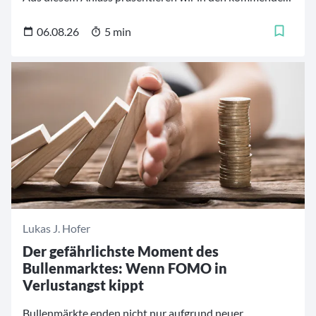
Wochen eine fünfteilige Artikelreihe mit 20
bedeutenden Momenten aus der Geschichte des Fonds.
06.08.26
5 min
Die Zeitreise beginnt im Jahr 2006 und führt durch zwei
Jahrzehnte, die von Finanzkrisen, geopolitischen
Umbrüchen und tiefgreifenden Veränderungen an den
Kapitalmärkten geprägt waren.
Lukas J. Hofer
Der gefährlichste Moment des
Bullenmarktes: Wenn FOMO in
Verlustangst kippt
Bullenmärkte enden nicht nur aufgrund neuer