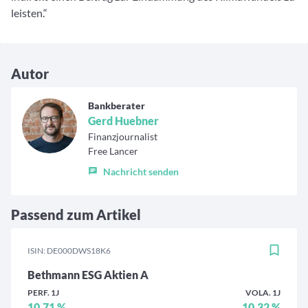
leisten.“
Autor
Bankberater
Gerd Huebner
Finanzjournalist
Free Lancer
Nachricht senden
Passend zum Artikel
ISIN: DE000DWS18K6
Bethmann ESG Aktien A
PERF. 1J
VOLA. 1J
10,71 %
10,32 %