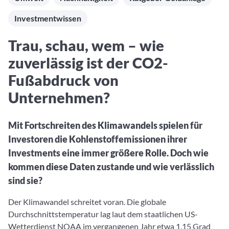
Aktuelle Rankings und Beiträge zu den besten Fonds aus
Webinar verpasst? Hier gibt es Aufnahmen unserer
Finanzdienstleister
vielen Peergroups
Online-Veranstaltungen.
Investmentwissen
Informationen und Beiträge unserer Partner-
Fondswissen
Finanzdienstleister
2. Fonds auswählen
Alles, was Sie zu Fonds und ETFs wissen müssen – so
Trau, schau, wem – wie
investieren Sie richtig
Community-Partner
Fondsvergleich
zuverlässig ist der CO2-
Informationen und Beiträge unserer Community-
Übersichtlich bis zu 10 Fonds aus über 35.000
Partner
Fußabdruck von
Produkten vergleichen
Unternehmen?
Watchlist
Hier sind Ihre gemerkten Produkte und aktiven
Preis-/Performance-Alarme
Mit Fortschreiten des Klimawandels spielen für
Investoren die Kohlenstoffemissionen ihrer
3. Investieren
Investments eine immer größere Rolle. Doch wie
Portfolios
kommen diese Daten zustande und wie verlässlich
Eigene Portfolios und jene, denen Sie folgen
sind sie?
Der Klimawandel schreitet voran. Die globale
Durchschnittstemperatur lag laut dem staatlichen US-
Wetterdienst NOAA im vergangenen Jahr etwa 1,15 Grad