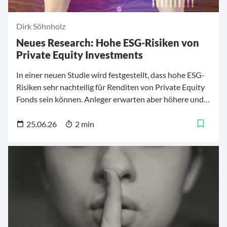
Dirk Söhnholz
Neues Research: Hohe ESG-Risiken von
Private Equity Investments
In einer neuen Studie wird festgestellt, dass hohe ESG-
Risiken sehr nachteilig für Renditen von Private Equity
Fonds sein können. Anleger erwarten aber höhere und
nicht niedrigere Renditen von riskanteren Investments.
Die Studienergebnisse sprechen auch gegen die These,
25.06.26
2 min
dass Private Equity Fonds wenig nachhaltige
Unternehmensteile günstig von börsennotierten
Unternehmen kaufen und später besonders erfolgreich
weiterverkaufen.