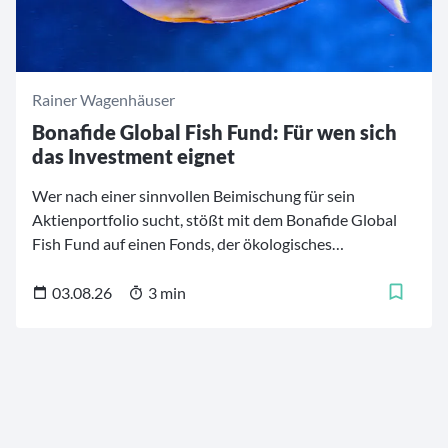
Rainer Wagenhäuser
Bonafide Global Fish Fund: Für wen sich
das Investment eignet
Wer nach einer sinnvollen Beimischung für sein
Aktienportfolio sucht, stößt mit dem Bonafide Global
Fish Fund auf einen Fonds, der ökologisches
Engagement, defensive Branchenmerkmale und
strukturelles Wachstumspotenzial verbindet. Der global
03.08.26
3 min
orientierte Aktienfonds bündelt Unternehmen entlang
der Wertschöpfungskette des Seafood-Sektors. Der
folgende Beitrag schließt unsere sechsteilige
Artikelreihe zum Bonafide Global Fish Fund ab und
widmet sich der Frage, für welchen Anlegertyp der
Fonds konzipiert ist und welche Rolle er im Depot