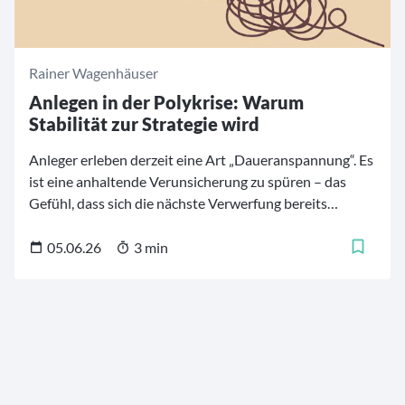
Rainer Wagenhäuser
Anlegen in der Polykrise: Warum
Stabilität zur Strategie wird
Anleger erleben derzeit eine Art „Daueranspannung“. Es
ist eine anhaltende Verunsicherung zu spüren – das
Gefühl, dass sich die nächste Verwerfung bereits
anbahnt, bevor die letzte vollständig verdaut ist. Die
Krisen überlagern sich, verstärken sich gegenseitig und
05.06.26
3 min
bieten kaum Raum für Erholung: Geopolitische
Spannungen, Handelskonflikte und Zollschranken,
Energiepreisschocks und zähe Inflation. Die eigentliche
Frage lautet daher nicht mehr: „Wie erziele ich eine
maximale Rendite?“, sondern: „Welche Investitionen
erweisen sich als stabiler, verlässlicher Anker?“