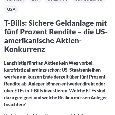
Aktuelle Rankings und Beiträge zu den besten Fonds aus
Webinar verpasst? Hier gibt es Aufnahmen unserer
Finanzdienstleister
vielen Peergroups
Online-Veranstaltungen.
USA
Informationen und Beiträge unserer Partner-
Fondswissen
Finanzdienstleister
2. Fonds auswählen
Alles, was Sie zu Fonds und ETFs wissen müssen – so
T-Bills: Sichere Geldanlage mit
investieren Sie richtig
Community-Partner
Fondsvergleich
fünf Prozent Rendite – die US-
Informationen und Beiträge unserer Community-
Übersichtlich bis zu 10 Fonds aus über 35.000
Partner
amerikanische Aktien-
Produkten vergleichen
Konkurrenz
Watchlist
Hier sind Ihre gemerkten Produkte und aktiven
Preis-/Performance-Alarme
Langfristig führt an Aktien kein Weg vorbei,
kurzfristig allerdings schon: US-Staatsanleihen
3. Investieren
werfen am kurzen Ende derzeit über fünf Prozent
Portfolios
Rendite ab. Anleger können entweder direkt oder
Eigene Portfolios und jene, denen Sie folgen
über ETFs in T-Bills investieren. Welche ETFs sind
dazu geeignet und welche Risiken müssen Anleger
beachten?