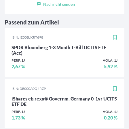
Nachricht senden
Passend zum Artikel
ISIN: IE00BJXRT698
SPDR Bloomberg 1-3 Month T-Bill UCITS ETF
(Acc)
PERF. 1J
VOLA. 1J
2,67 %
5,92 %
ISIN: DE000A0Q4RZ9
iShares eb.rexx® Governm. Germany 0-1yr UCITS
ETF DE
PERF. 1J
VOLA. 1J
1,73 %
0,20 %