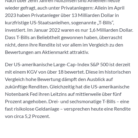
Nach über zehn Jahren Nullzinsen sind Anleihen heute
wieder gefragt, auch unter Privatanlegern: Allein im April
2023 haben Privatanleger über 13 Milliarden Dollar in
kurzfristige US-Staatsanleihen, sogenannte „T-Bills“,
investiert. Im Januar 2022 waren es nur 1,6 Milliarden Dollar.
Dass T-Bills an Beliebtheit gewonnen haben, überrascht
nicht, denn ihre Rendite ist vor allem im Vergleich zu den
Bewertungen am Aktienmarkt attraktiv.
Der US-amerikanische Large-Cap-Index S&P 500 ist derzeit
mit einem KGV von über 18 bewertet. Diese im historischen
Vergleich hohe Bewertung dämpft den Ausblick auf
zukünftige Renditen. Gleichzeitig hat die US-amerikanische
Notenbank Fed ihren Leitzins auf mittlerweile über fünf
Prozent angehoben. Drei- und sechsmonatige T-Bills – eine
fast risikolose Geldanlage – versprechen heute eine Rendite
von circa 5,2 Prozent.