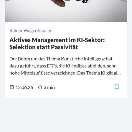
Rainer Wagenhäuser
Aktives Management im KI-Sektor:
Selektion statt Passivität
Der Boom um das Thema Künstliche Intelligenz hat
dazu geführt, dass ETFs, die KI-Indizes abbilden, sehr
hohe Mittelzuflüsse verzeichnen. Das Thema KI gilt als
Megatrend und die Nachfrage nach einem einfachen
Zugang über einen Indexfonds ist groß. Doch hinter der
12.06.26
3 min
KI-Euphorie verbirgt sich ein Markt, der weit komplexer
ist, als es die schiere Themenkonjunktur vermuten lässt.
KI-Investments sind kein Selbstläufer. Der Markt
differenziert scharf zwischen Profiteuren und
Enttäuschungen. Im KI-Sektor investiert zu sein, genügt
nicht. Entscheidend ist, in welche Unternehmen man