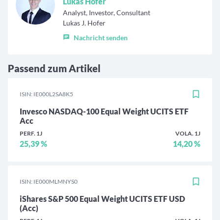
Lukas Hofer
Analyst, Investor, Consultant
Lukas J. Hofer
Nachricht senden
Passend zum Artikel
ISIN: IE000L2SA8K5
Invesco NASDAQ-100 Equal Weight UCITS ETF
Acc
PERF. 1J
VOLA. 1J
25,39 %
14,20 %
ISIN: IE000MLMNYS0
iShares S&P 500 Equal Weight UCITS ETF USD
(Acc)