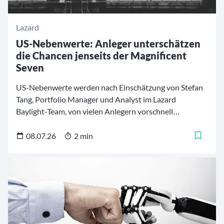
Lazard
US-Nebenwerte: Anleger unterschätzen
die Chancen jenseits der Magnificent
Seven
US-Nebenwerte werden nach Einschätzung von Stefan
Tang, Portfolio Manager und Analyst im Lazard
Baylight-Team, von vielen Anlegern vorschnell
abgeschrieben. Zwar hätten Small Caps in den
vergangenen Jahren deutlich hinter den großen US-
08.07.26
2 min
Aktienindizes zurückgelegen. Der Vergleich sei jedoch
verzerrt, weil der S&P 500 in ungewöhnlich hohem
Maße von wenigen großen Technologiewerten getragen
worden sei.