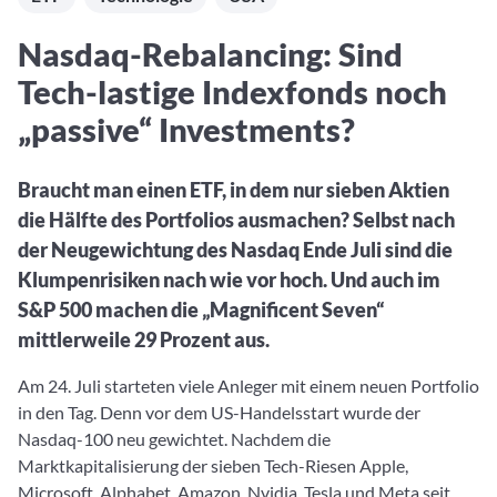
Aktuelle Rankings und Beiträge zu den besten Fonds aus
Webinar verpasst? Hier gibt es Aufnahmen unserer
Finanzdienstleister
vielen Peergroups
Online-Veranstaltungen.
Informationen und Beiträge unserer Partner-
Fondswissen
Nasdaq-Rebalancing: Sind
Finanzdienstleister
2. Fonds auswählen
Alles, was Sie zu Fonds und ETFs wissen müssen – so
Tech-lastige Indexfonds noch
investieren Sie richtig
Community-Partner
Fondsvergleich
„passive“ Investments?
Informationen und Beiträge unserer Community-
Übersichtlich bis zu 10 Fonds aus über 35.000
Partner
Produkten vergleichen
Braucht man einen ETF, in dem nur sieben Aktien
Watchlist
die Hälfte des Portfolios ausmachen? Selbst nach
Hier sind Ihre gemerkten Produkte und aktiven
der Neugewichtung des Nasdaq Ende Juli sind die
Preis-/Performance-Alarme
Klumpenrisiken nach wie vor hoch. Und auch im
3. Investieren
S&P 500 machen die „Magnificent Seven“
mittlerweile 29 Prozent aus.
Portfolios
Am 24. Juli starteten viele Anleger mit einem neuen Portfolio
Eigene Portfolios und jene, denen Sie folgen
in den Tag. Denn vor dem US-Handelsstart wurde der
Nasdaq-100 neu gewichtet. Nachdem die
Marktkapitalisierung der sieben Tech-Riesen Apple,
Microsoft, Alphabet, Amazon, Nvidia, Tesla und Meta seit