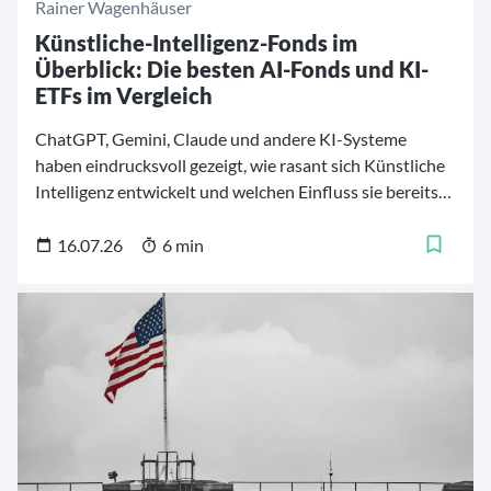
Rainer Wagenhäuser
Künstliche-Intelligenz-Fonds im
Überblick: Die besten AI-Fonds und KI-
ETFs im Vergleich
ChatGPT, Gemini, Claude und andere KI-Systeme
haben eindrucksvoll gezeigt, wie rasant sich Künstliche
Intelligenz entwickelt und welchen Einfluss sie bereits
heute auf Wirtschaft und Gesellschaft nimmt. Für
Investoren eröffnet sich damit ein dynamischer
16.07.26
6 min
Zukunftsmarkt mit vielfältigen Anlagemöglichkeiten.
Um einen fundierten Überblick zu schaffen, haben wir
jeweils zehn aktiv gemanagte KI-Aktienfonds und zehn
KI-ETFs miteinander verglichen. Wir betrachten bei den
Künstliche Intelligenz Fonds sowohl die
Wertentwicklung im vergangenen Jahr als auch die
aktuelle Portfoliozusammenstellung.