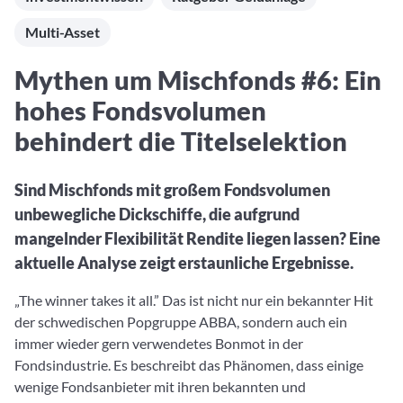
Aktuelle Rankings und Beiträge zu den besten Fonds aus
Webinar verpasst? Hier gibt es Aufnahmen unserer
Finanzdienstleister
vielen Peergroups
Online-Veranstaltungen.
Multi-Asset
Informationen und Beiträge unserer Partner-
Fondswissen
Finanzdienstleister
2. Fonds auswählen
Alles, was Sie zu Fonds und ETFs wissen müssen – so
Mythen um Mischfonds #6: Ein
investieren Sie richtig
Community-Partner
Fondsvergleich
hohes Fondsvolumen
Informationen und Beiträge unserer Community-
Übersichtlich bis zu 10 Fonds aus über 35.000
Partner
behindert die Titelselektion
Produkten vergleichen
Watchlist
Sind Mischfonds mit großem Fondsvolumen
Hier sind Ihre gemerkten Produkte und aktiven
unbewegliche Dickschiffe, die aufgrund
Preis-/Performance-Alarme
mangelnder Flexibilität Rendite liegen lassen? Eine
3. Investieren
aktuelle Analyse zeigt erstaunliche Ergebnisse.
Portfolios
„The winner takes it all.” Das ist nicht nur ein bekannter Hit
Eigene Portfolios und jene, denen Sie folgen
der schwedischen Popgruppe ABBA, sondern auch ein
immer wieder gern verwendetes Bonmot in der
Fondsindustrie. Es beschreibt das Phänomen, dass einige
wenige Fondsanbieter mit ihren bekannten und