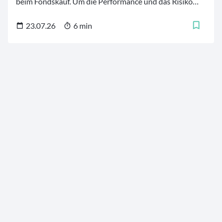
beim Fondskauf. Um die Performance und das Risiko
von Investmentfonds besser einschätzen und
vergleichen zu können, stehen mehrere
23.07.26
6 min
Finanzkennzahlen zur Verfügung. Diese
Fondskennzahlen helfen dabei, die Finanzprodukte zu
analysieren und die für die persönlichen Bedürfnisse
und Strategien geeigneten Fonds zu finden. Für
Investoren ist es daher von großer Bedeutung, zu
verstehen, was bestimmte Kennzahlen bedeuten und
wie sie zur Bewertung eines Fonds verwendet werden.
Wir erläutern im Folgenden die zwölf maßgebenden
Finanzkennzahlen für Investmentfonds.