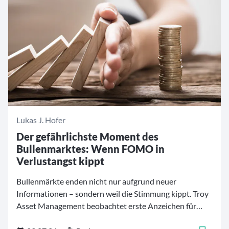
Jahrzehnte, die von Finanzkrisen, geopolitischen
Umbrüchen und tiefgreifenden Veränderungen an den
Kapitalmärkten geprägt waren.
Lukas J. Hofer
Der gefährlichste Moment des
Bullenmarktes: Wenn FOMO in
Verlustangst kippt
Bullenmärkte enden nicht nur aufgrund neuer
Informationen – sondern weil die Stimmung kippt. Troy
Asset Management beobachtet erste Anzeichen für
einen solchen Stimmungswechsel. Das Team erklärt,