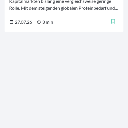
Kapitalmärkten bislang eine vergleichsweise geringe
Rolle. Mit dem steigenden globalen Proteinbedarf und
der zunehmenden Bedeutung der Aquakultur wächst
jedoch die wirtschaftliche Relevanz der Branche. Der
27.07.26
3 min
Bonafide Global Fish Fund bietet einen spezialisierten
Zugang zu Unternehmen entlang der gesamten
Wertschöpfungskette der Fisch- und Meereswirtschaft.
Wir zeigen, wie sich der Fonds seit seiner Auflage
entwickelt hat und wie das Verhältnis von Rendite und
Risiko ausfällt.