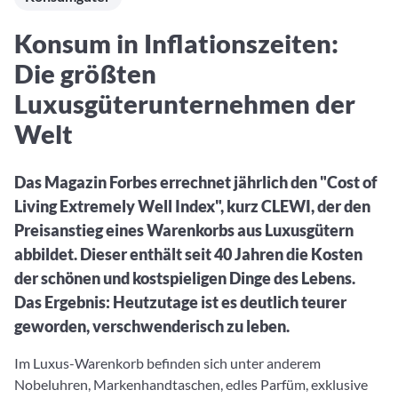
Aktuelle Rankings und Beiträge zu den besten Fonds aus
Webinar verpasst? Hier gibt es Aufnahmen unserer
Finanzdienstleister
vielen Peergroups
Online-Veranstaltungen.
Informationen und Beiträge unserer Partner-
Fondswissen
Konsum in Inflationszeiten:
Finanzdienstleister
2. Fonds auswählen
Alles, was Sie zu Fonds und ETFs wissen müssen – so
Die größten
investieren Sie richtig
Community-Partner
Fondsvergleich
Luxusgüterunternehmen der
Informationen und Beiträge unserer Community-
Übersichtlich bis zu 10 Fonds aus über 35.000
Welt
Partner
Produkten vergleichen
Watchlist
Das Magazin Forbes errechnet jährlich den "Cost of
Hier sind Ihre gemerkten Produkte und aktiven
Living Extremely Well Index", kurz CLEWI, der den
Preis-/Performance-Alarme
Preisanstieg eines Warenkorbs aus Luxusgütern
3. Investieren
abbildet. Dieser enthält seit 40 Jahren die Kosten
der schönen und kostspieligen Dinge des Lebens.
Portfolios
Das Ergebnis: Heutzutage ist es deutlich teurer
Eigene Portfolios und jene, denen Sie folgen
geworden, verschwenderisch zu leben.
Im Luxus-Warenkorb befinden sich unter anderem
Nobeluhren, Markenhandtaschen, edles Parfüm, exklusive