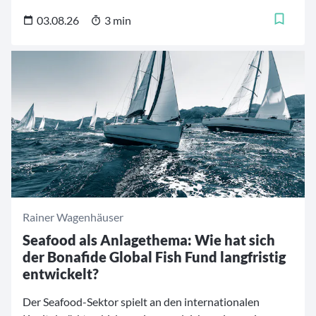
Engagement, defensive Branchenmerkmale und
strukturelles Wachstumspotenzial verbindet. Der global
03.08.26
3 min
orientierte Aktienfonds bündelt Unternehmen entlang
der Wertschöpfungskette des Seafood-Sektors. Der
folgende Beitrag schließt unsere sechsteilige
Artikelreihe zum Bonafide Global Fish Fund ab und
widmet sich der Frage, für welchen Anlegertyp der
Fonds konzipiert ist und welche Rolle er im Depot
übernehmen kann.
Rainer Wagenhäuser
Seafood als Anlagethema: Wie hat sich
der Bonafide Global Fish Fund langfristig
entwickelt?
Der Seafood-Sektor spielt an den internationalen