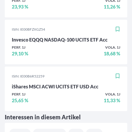
PERF. 1J
VOLA. 1J
23,93 %
11,26 %
ISIN: IE00BFZXGZ54
Invesco EQQQ NASDAQ-100 UCITS ETF Acc
PERF. 1J
VOLA. 1J
29,10 %
18,68 %
ISIN: IE00B6R52259
iShares MSCI ACWI UCITS ETF USD Acc
PERF. 1J
VOLA. 1J
25,65 %
11,33 %
Interessen in diesem Artikel