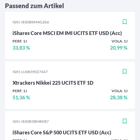
Passend zum Artikel
ISIN: IE00BKM4GZ66
iShares Core MSCI EM IMI UCITS ETF USD (Acc)
PERF. 1J
VOLA. 1J
33,83 %
20,99 %
ISIN: LU0839027447
Xtrackers Nikkei 225 UCITS ETF 1D
PERF. 1J
VOLA. 1J
51,36 %
28,38 %
ISIN: IE00B5BMR087
iShares Core S&P 500 UCITS ETF USD (Acc)