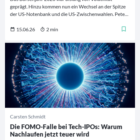
geprägt. Hinzu kommen nun ein Wechsel an der Spitze
der US-Notenbank und die US-Zwischenwahlen. Peter
Sartori, Lead Portfoliomanager des Templeton Growth
(Euro) Fund, bleibt dennoch optimistisch und erklärt,
15.06.26
2 min
warum er sein Portfolio für mehr Marktbreite aufstellt.
Carsten Schmidt
Die FOMO-Falle bei Tech-IPOs: Warum
Nachlaufen jetzt teuer wird