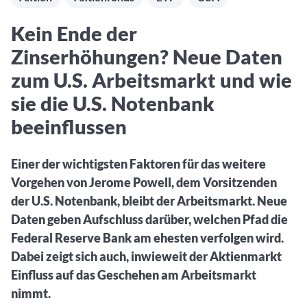
Aktuelle Rankings und Beiträge zu den besten Fonds aus
Webinar verpasst? Hier gibt es Aufnahmen unserer
Finanzdienstleister
vielen Peergroups
Online-Veranstaltungen.
Informationen und Beiträge unserer Partner-
Fondswissen
Kein Ende der
Finanzdienstleister
2. Fonds auswählen
Alles, was Sie zu Fonds und ETFs wissen müssen – so
Zinserhöhungen? Neue Daten
investieren Sie richtig
Community-Partner
Fondsvergleich
zum U.S. Arbeitsmarkt und wie
Informationen und Beiträge unserer Community-
Übersichtlich bis zu 10 Fonds aus über 35.000
sie die U.S. Notenbank
Partner
Produkten vergleichen
beeinflussen
Watchlist
Hier sind Ihre gemerkten Produkte und aktiven
Einer der wichtigsten Faktoren für das weitere
Preis-/Performance-Alarme
Vorgehen von Jerome Powell, dem Vorsitzenden
3. Investieren
der U.S. Notenbank, bleibt der Arbeitsmarkt. Neue
Daten geben Aufschluss darüber, welchen Pfad die
Portfolios
Federal Reserve Bank am ehesten verfolgen wird.
Eigene Portfolios und jene, denen Sie folgen
Dabei zeigt sich auch, inwieweit der Aktienmarkt
Einfluss auf das Geschehen am Arbeitsmarkt
nimmt.