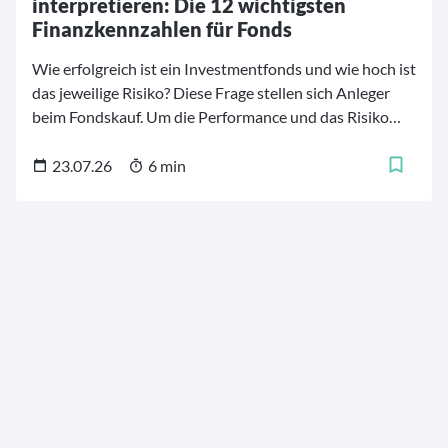
interpretieren: Die 12 wichtigsten
Finanzkennzahlen für Fonds
Wie erfolgreich ist ein Investmentfonds und wie hoch ist
das jeweilige Risiko? Diese Frage stellen sich Anleger
beim Fondskauf. Um die Performance und das Risiko
von Investmentfonds besser einschätzen und
vergleichen zu können, stehen mehrere
23.07.26
6 min
Finanzkennzahlen zur Verfügung. Diese
Fondskennzahlen helfen dabei, die Finanzprodukte zu
analysieren und die für die persönlichen Bedürfnisse
und Strategien geeigneten Fonds zu finden. Für
Investoren ist es daher von großer Bedeutung, zu
verstehen, was bestimmte Kennzahlen bedeuten und
wie sie zur Bewertung eines Fonds verwendet werden.
Wir erläutern im Folgenden die zwölf maßgebenden
Finanzkennzahlen für Investmentfonds.