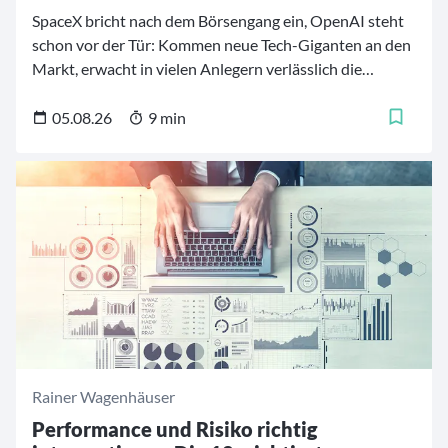
SpaceX bricht nach dem Börsengang ein, OpenAI steht
schon vor der Tür: Kommen neue Tech-Giganten an den
Markt, erwacht in vielen Anlegern verlässlich die
Urangst, etwas zu verpassen. Wer dieser Angst erlag
und direkt zu Höchstkursen einstieg, verlor beim
05.08.26
9 min
jüngsten Rücksetzer innerhalb weniger Tage die Hälfte
seines Geldes. Doch während die Masse schon auf die
nächsten Tech-IPOs schielt, umgeht ein Fonds aus
Finnland die FOMO-Falle erfolgreich an anderer Stelle.
Rainer Wagenhäuser
Performance und Risiko richtig