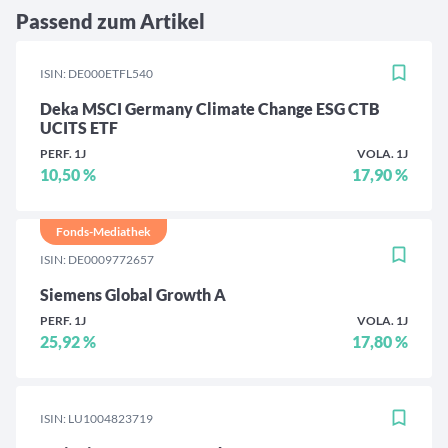
Passend zum Artikel
ISIN: DE000ETFL540
Deka MSCI Germany Climate Change ESG CTB
UCITS ETF
PERF. 1J
VOLA. 1J
10,50 %
17,90 %
Fonds-Mediathek
ISIN: DE0009772657
Siemens Global Growth A
PERF. 1J
VOLA. 1J
25,92 %
17,80 %
ISIN: LU1004823719