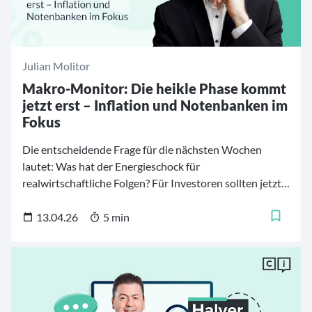
Julian Molitor
Makro-Monitor: Die heikle Phase kommt
jetzt erst – Inflation und Notenbanken im
Fokus
Die entscheidende Frage für die nächsten Wochen
lautet: Was hat der Energieschock für
realwirtschaftliche Folgen? Für Investoren sollten jetzt
Inflation, die EZB und Bundrenditen wichtiger sein als
die aktuellen Schlagzeilen. Warum Europa und
13.04.26
5 min
besonders Deutschland in dieser Marktphase
verletzlicher sind, als viele Kurse derzeit signalisieren.