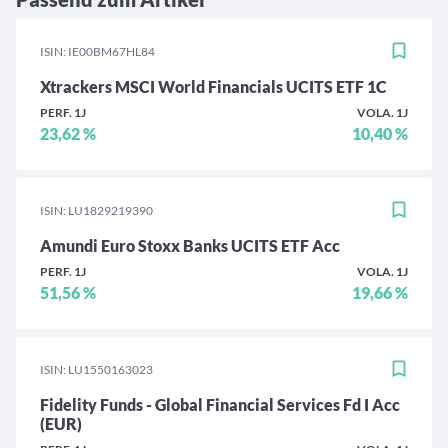
ISIN: IE00BM67HL84
Xtrackers MSCI World Financials UCITS ETF 1C
PERF. 1J
VOLA. 1J
23,62 %
10,40 %
ISIN: LU1829219390
Amundi Euro Stoxx Banks UCITS ETF Acc
PERF. 1J
VOLA. 1J
51,56 %
19,66 %
ISIN: LU1550163023
Fidelity Funds - Global Financial Services Fd I Acc
(EUR)