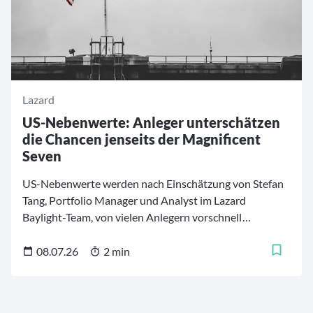
Lazard
US-Nebenwerte: Anleger unterschätzen
die Chancen jenseits der Magnificent
Seven
US-Nebenwerte werden nach Einschätzung von Stefan
Tang, Portfolio Manager und Analyst im Lazard
Baylight-Team, von vielen Anlegern vorschnell
abgeschrieben. Zwar hätten Small Caps in den
vergangenen Jahren deutlich hinter den großen US-
08.07.26
2 min
Aktienindizes zurückgelegen. Der Vergleich sei jedoch
verzerrt, weil der S&P 500 in ungewöhnlich hohem
Maße von wenigen großen Technologiewerten getragen