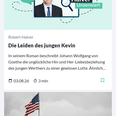
Robert Halver
Die Leiden des jungen Kevin
In seinem Roman beschreibt Johann Wolfgang von
Goethe die unglückliche Hin und Her-Liebesbeziehung
des jungen Werthers zu einer gewissen Lotte. Ähnlich
hin- und hergerissen fühlt sich wohl auch der noch junge
Fed-Chef Kevin Warsh. Einerseits muss er die aktuell
03.08.26
3 min
unglückliche Inflation berücksichtigen, schon aus
Reputationsgründen. Andererseits liegt ihm die
Konjunktur- und Finanzstabilität massiv am Herzen. Es
gibt gute Gründe für restriktive und freundliche
Geldpolitik.