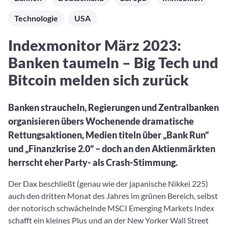
Aktuelle Rankings und Beiträge zu den besten Fonds aus
Webinar verpasst? Hier gibt es Aufnahmen unserer
Finanzdienstleister
vielen Peergroups
Online-Veranstaltungen.
Technologie
USA
Informationen und Beiträge unserer Partner-
Fondswissen
Finanzdienstleister
2. Fonds auswählen
Alles, was Sie zu Fonds und ETFs wissen müssen – so
Indexmonitor März 2023:
investieren Sie richtig
Community-Partner
Fondsvergleich
Banken taumeln – Big Tech und
Informationen und Beiträge unserer Community-
Übersichtlich bis zu 10 Fonds aus über 35.000
Partner
Bitcoin melden sich zurück
Produkten vergleichen
Watchlist
Banken straucheln, Regierungen und Zentralbanken
Hier sind Ihre gemerkten Produkte und aktiven
organisieren übers Wochenende dramatische
Preis-/Performance-Alarme
Rettungsaktionen, Medien titeln über „Bank Run“
3. Investieren
und „Finanzkrise 2.0“ – doch an den Aktienmärkten
herrscht eher Party- als Crash-Stimmung.
Portfolios
Eigene Portfolios und jene, denen Sie folgen
Der Dax beschließt (genau wie der japanische Nikkei 225)
auch den dritten Monat des Jahres im grünen Bereich, selbst
der notorisch schwächelnde MSCI Emerging Markets Index
schafft ein kleines Plus und an der New Yorker Wall Street