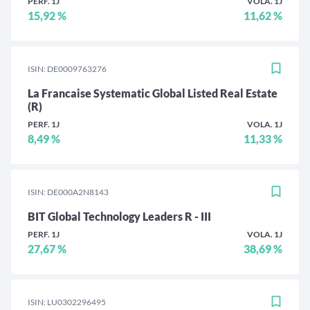
PERF. 1J
VOLA. 1J
15,92 %
11,62 %
ISIN: DE0009763276
La Francaise Systematic Global Listed Real Estate
(R)
PERF. 1J
VOLA. 1J
8,49 %
11,33 %
ISIN: DE000A2N8143
BIT Global Technology Leaders R - III
PERF. 1J
VOLA. 1J
27,67 %
38,69 %
ISIN: LU0302296495