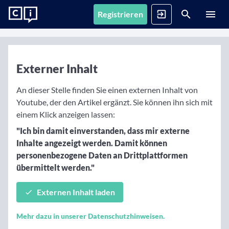
Registrieren
News
Registrieren
Anmelden
Externer Inhalt
Fonds
Alle Inhalte
An dieser Stelle finden Sie einen externen Inhalt von
Artikel, Podcasts & Videos – Alle Inhalte im Überblick
Youtube, der den Artikel ergänzt. Sie können ihn sich mit
Firmenprofile
1. Fonds finden
einem Klick anzeigen lassen:
Gemerkte Inhalte
"Ich bin damit einverstanden, dass mir externe
Fondssuche
Artikel, Podcasts und Videos, die Sie sich gemerkt haben
Events
Inhalte angezeigt werden. Damit können
Fondsgesellschaften
Nutzen Sie die Filter, um aus über 35.000 Fonds die
personenbezogene Daten an Drittplattformen
passenden zu finden
Informationen, Beiträge und Produkte unserer Partner-
Videos
übermittelt werden."
Fondsgesellschaften
Finanzberatung
Interviews, Marktanalysen und Updates aus der
Anstehende Events
Fondsranking
Community
Übersicht, Anmeldung und weitere Informationen zu
Lassen Sie sich die besten Fonds aus über 200
Vermögensverwalter
Externen Inhalt laden
anstehenden Online- und Präsenzveranstaltungen
Peergroups anzeigen
Informationen, Beiträge und Produkte/Strategien
Podcasts
unserer Partner-Vermögensverwalter
Mehr dazu in unserer Datenschutzhinweisen.
Audiobeiträge mit spannenden Gästen aus Finanzwelt
Die besten Fonds
Vergangene Webinare
und Fondsindustrie