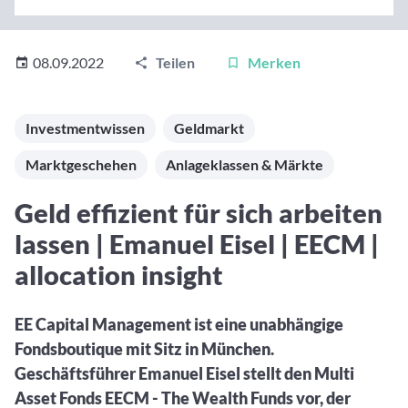
Aktuelle Rankings und Beiträge zu den besten Fonds aus
Webinar verpasst? Hier gibt es Aufnahmen unserer
Finanzdienstleister
vielen Peergroups
Online-Veranstaltungen.
Informationen und Beiträge unserer Partner-
Fondswissen
Finanzdienstleister
2. Fonds auswählen
Alles, was Sie zu Fonds und ETFs wissen müssen – so
08.09.2022
Teilen
Merken
investieren Sie richtig
Community-Partner
Fondsvergleich
Informationen und Beiträge unserer Community-
Übersichtlich bis zu 10 Fonds aus über 35.000
Investmentwissen
Geldmarkt
Partner
Produkten vergleichen
Marktgeschehen
Anlageklassen & Märkte
Watchlist
Hier sind Ihre gemerkten Produkte und aktiven
Geld effizient für sich arbeiten
Preis-/Performance-Alarme
lassen | Emanuel Eisel | EECM |
3. Investieren
allocation insight
Portfolios
Eigene Portfolios und jene, denen Sie folgen
EE Capital Management ist eine unabhängige
Fondsboutique mit Sitz in München.
Geschäftsführer Emanuel Eisel stellt den Multi
Asset Fonds EECM - The Wealth Funds vor, der