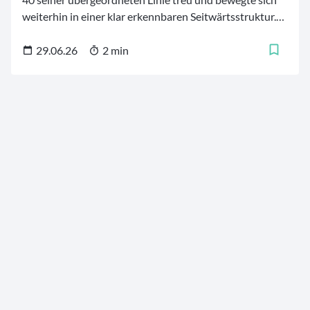
weiterhin in einer klar erkennbaren Seitwärtsstruktur.
Der deutsche Leitindex pendelte dabei erneut zwischen
den wichtigen charttechnischen Marken von 25.153
29.06.26
2 min
Punkten auf der Oberseite und 24.507 Punkten auf der
Unterseite.