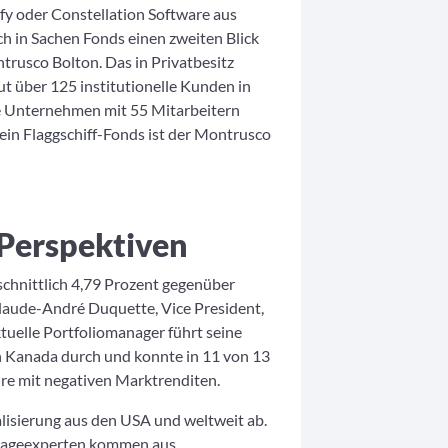
fy oder Constellation Software aus
 in Sachen Fonds einen zweiten Blick
trusco Bolton. Das in Privatbesitz
t über 125 institutionelle Kunden in
e Unternehmen mit 55 Mitarbeitern
ein Flaggschiff-Fonds ist der Montrusco
Perspektiven
chnittlich 4,79 Prozent gegenüber
Claude-André Duquette, Vice President,
ktuelle Portfoliomanager führt seine
 in Kanada durch und konnte in 11 von 13
hre mit negativen Marktrenditen.
lisierung aus den USA und weltweit ab.
 Anlageexperten kommen aus