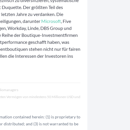
zifisch zu diversifizieren, systematische
t Duquette. Der größten Teil des
letzten Jahre zu verdanken. Die
teiligungen, darunter
Microsoft
, Five
gen, Workday, Linde, DBS Group und
e Reihe der Boutique-Investmentfirmen
utperformance geschafft haben, was
entboutiquen stehen nicht nur für fairen
len die Interessen der Investoren ins
oliomanagers
teten Vermögen von mindestens 50 Millionen USD und
ation contained herein: (1) is proprietary to
r distributed; and (3) is not warranted to be