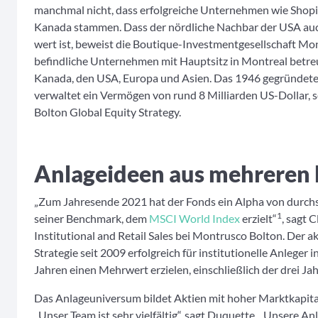
manchmal nicht, dass erfolgreiche Unternehmen wie Shopi
Kanada stammen. Dass der nördliche Nachbar der USA auch
wert ist, beweist die Boutique-Investmentgesellschaft Mon
befindliche Unternehmen mit Hauptsitz in Montreal betreu
Kanada, den USA, Europa und Asien. Das 1946 gegründet
verwaltet ein Vermögen von rund 8 Milliarden US-Dollar, s
Bolton Global Equity Strategy.
Anlageideen aus mehreren 
„Zum Jahresende 2021 hat der Fonds ein Alpha von durchs
1
seiner Benchmark, dem
MSCI World Index
erzielt“
, sagt 
Institutional and Retail Sales bei Montrusco Bolton. Der a
Strategie seit 2009 erfolgreich für institutionelle Anleger
Jahren einen Mehrwert erzielen, einschließlich der drei Ja
Das Anlageuniversum bildet Aktien mit hoher Marktkapita
„Unser Team ist sehr vielfältig“, sagt Duquette. „Unsere