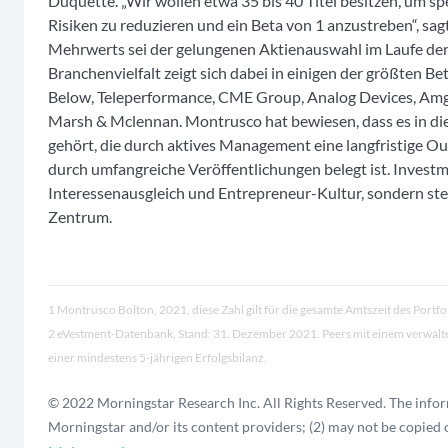
Duquette. „Wir wollen etwa 35 bis 40 Titel besitzen, um spe
Risiken zu reduzieren und ein Beta von 1 anzustreben“, sag
Mehrwerts sei der gelungenen Aktienauswahl im Laufe der 
Branchenvielfalt zeigt sich dabei in einigen der größten Be
Below, Teleperformance, CME Group, Analog Devices, Am
Marsh & Mclennan. Montrusco hat bewiesen, dass es in di
gehört, die durch aktives Management eine langfristige O
durch umfangreiche Veröffentlichungen belegt ist. Investm
Interessenausgleich und Entrepreneur-Kultur, sondern stel
Zentrum.
1
Montrusco Bolton, 2021, diese Zahl gilt für die gesamte Amtszeit des Portf
2 eVestment-Datenbank, Stand: 31. Dezember 2021. Peers mit einem verwal
einer mindestens 5-jährigen Erfolgsbilanz.
© 2022 Morningstar Research Inc. All Rights Reserved. The inform
Morningstar and/or its content providers; (2) may not be copied o