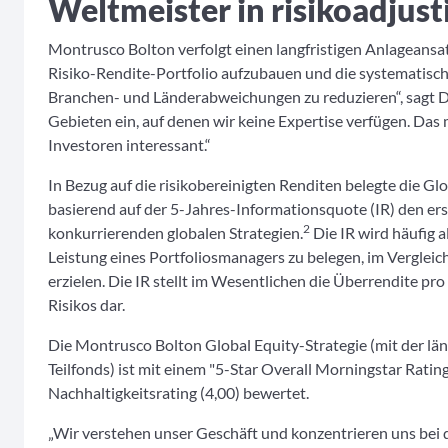
Weltmeister in risikoadjust
Montrusco Bolton verfolgt einen langfristigen Anlageansatz.
Risiko-Rendite-Portfolio aufzubauen und die systematisch
Branchen- und Länderabweichungen zu reduzieren“, sagt Du
Gebieten ein, auf denen wir keine Expertise verfügen. Das
Investoren interessant.“
In Bezug auf die risikobereinigten Renditen belegte die G
basierend auf der 5-Jahres-Informationsquote (IR) den ers
2
konkurrierenden globalen Strategien.
Die IR wird häufig 
Leistung eines Portfoliosmanagers zu belegen, im Verglei
erzielen. Die IR stellt im Wesentlichen die Überrendite pr
Risikos dar.
Die Montrusco Bolton Global Equity-Strategie (mit der lä
Teilfonds) ist mit einem "5-Star Overall Morningstar Rati
Nachhaltigkeitsrating (4,00) bewertet.
„Wir verstehen unser Geschäft und konzentrieren uns bei 