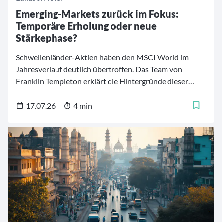
Emerging-Markets zurück im Fokus:
Temporäre Erholung oder neue
Stärkephase?
Schwellenländer-Aktien haben den MSCI World im
Jahresverlauf deutlich übertroffen. Das Team von
Franklin Templeton erklärt die Hintergründe dieser
Rallye, welche Diversifikationsvorteile Emerging-
Markets im Weltportfolio bieten und wie man aktive
17.07.26
4 min
und passive Schwellenländer-Strategien optimal
kombinieren kann.