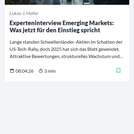
Lukas J. Hofer
Experteninterview Emerging Markets:
Was jetzt für den Einstieg spricht
Lange standen Schwellenländer-Aktien im Schatten der
US-Tech-Rally, doch 2025 hat sich das Blatt gewendet.
Attraktive Bewertungen, strukturelles Wachstum und
eine neue geopolitische Ordnung rücken Emerging
Markets wieder in den Fokus der Investoren. CAPinside
08.04.26
3 min
spricht mit dem Franklin-Templeton-Experten Claus
Born über die Rolle der Schwellenländer in
diversifizierten Portfolios, Wachstumstreiber und den
Iran-Krieg.