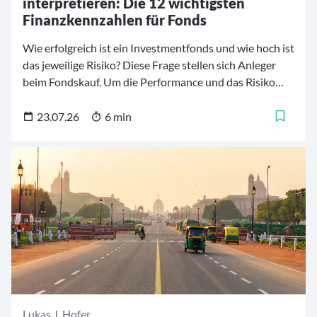
interpretieren: Die 12 wichtigsten
Finanzkennzahlen für Fonds
Wie erfolgreich ist ein Investmentfonds und wie hoch ist
das jeweilige Risiko? Diese Frage stellen sich Anleger
beim Fondskauf. Um die Performance und das Risiko
von Investmentfonds besser einschätzen und
vergleichen zu können, stehen mehrere
23.07.26
6 min
Finanzkennzahlen zur Verfügung. Diese
Fondskennzahlen helfen dabei, die Finanzprodukte zu
analysieren und die für die persönlichen Bedürfnisse
und Strategien geeigneten Fonds zu finden. Für
Investoren ist es daher von großer Bedeutung, zu
verstehen, was bestimmte Kennzahlen bedeuten und
wie sie zur Bewertung eines Fonds verwendet werden.
Wir erläutern im Folgenden die zwölf maßgebenden
Finanzkennzahlen für Investmentfonds.
Lukas J. Hofer