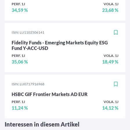
PERF. 1J
VOLA. 1J
34,59 %
23,68 %
ISIN: LU1102506141
Fidelity Funds - Emerging Markets Equity ESG
Fund Y-ACC-USD
PERF. 1J
VOLA. 1J
35,06 %
18,49 %
ISIN: LU0717916968
HSBC GIF Frontier Markets AD EUR
PERF. 1J
VOLA. 1J
11,24 %
14,12 %
Interessen in diesem Artikel