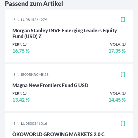
Passend zum Artikel
ISIN: LU0815264279
Morgan Stanley INVF Emerging Leaders Equity
Fund (USD) Z
PERF. 1J
VOLA. 1J
16,75 %
17,35 %
ISIN: IE00BKRCMK28
Magna New Frontiers Fund G USD
PERF. 1J
VOLA. 1J
13,42 %
14,45 %
ISIN: LU0800346016
ÖKOWORLD GROWING MARKETS 2.0 C