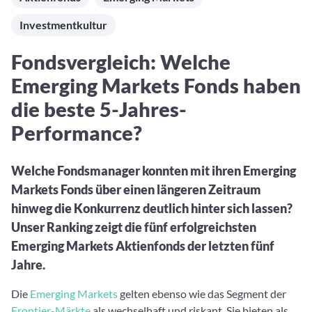
Aktuelle Rankings und Beiträge zu den besten Fonds aus
Webinar verpasst? Hier gibt es Aufnahmen unserer
Finanzdienstleister
vielen Peergroups
Online-Veranstaltungen.
Investmentkultur
Informationen und Beiträge unserer Partner-
Fondswissen
Finanzdienstleister
2. Fonds auswählen
Alles, was Sie zu Fonds und ETFs wissen müssen – so
Fondsvergleich: Welche
investieren Sie richtig
Community-Partner
Fondsvergleich
Emerging Markets Fonds haben
Informationen und Beiträge unserer Community-
Übersichtlich bis zu 10 Fonds aus über 35.000
Partner
die beste 5-Jahres-
Produkten vergleichen
Performance?
Watchlist
Hier sind Ihre gemerkten Produkte und aktiven
Preis-/Performance-Alarme
Welche Fondsmanager konnten mit ihren Emerging
Markets Fonds über einen längeren Zeitraum
3. Investieren
hinweg die Konkurrenz deutlich hinter sich lassen?
Portfolios
Unser Ranking zeigt die fünf erfolgreichsten
Eigene Portfolios und jene, denen Sie folgen
Emerging Markets Aktienfonds der letzten fünf
Jahre.
Die
Emerging Markets
gelten ebenso wie das Segment der
Frontier-Märkte
als wechselhaft und riskant. Sie bieten als