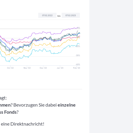
agt:
ehmen
? Bevorzugen Sie dabei
einzelne
ss Fonds
?
eine Direktnachricht!