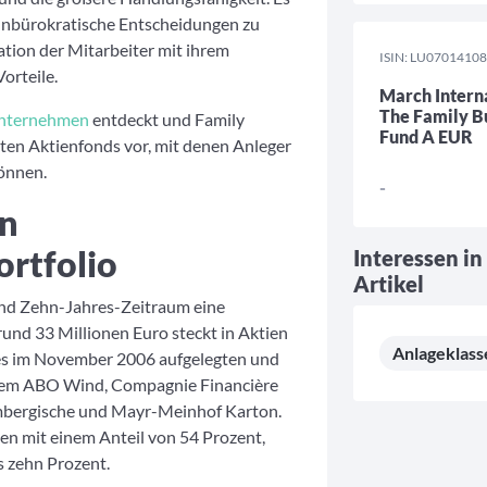
d unbürokratische Entscheidungen zu
ation der Mitarbeiter mit ihrem
ISIN: LU0701410
orteile.
March Interna
The Family B
unternehmen
entdeckt und Family
Fund A EUR
sten Aktienfonds vor, mit denen Anleger
önnen.
-
en
rtfolio
Interessen in
Artikel
 und Zehn-Jahres-Zeitraum eine
und 33 Millionen Euro steckt in Aktien
Anlageklass
es im November 2006 aufgelegten und
erem ABO Wind, Compagnie Financière
mbergische und Mayr-Meinhof Karton.
n mit einem Anteil von 54 Prozent,
s zehn Prozent.