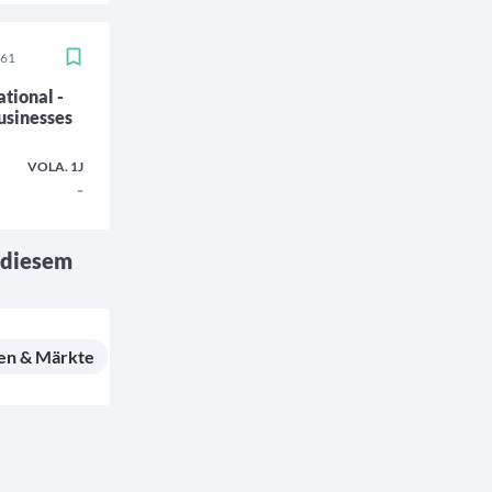
861
tional -
usinesses
VOLA. 1J
-
 diesem
en & Märkte