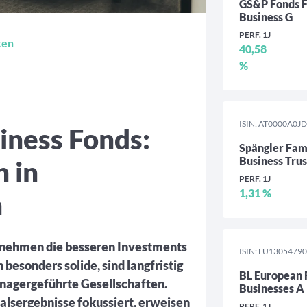
GS&P Fonds 
Business G
PERF. 1J
ken
40,58
%
ISIN: AT0000A0J
iness Fonds:
Spängler Fam
Business Trus
n in
PERF. 1J
1,31 %
n
ernehmen die besseren Investments
ISIN: LU1305479
esonders solide, sind langfristig
BL European 
anagergeführte Gesellschaften.
Businesses A
lsergebnisse fokussiert, erweisen
PERF. 1J