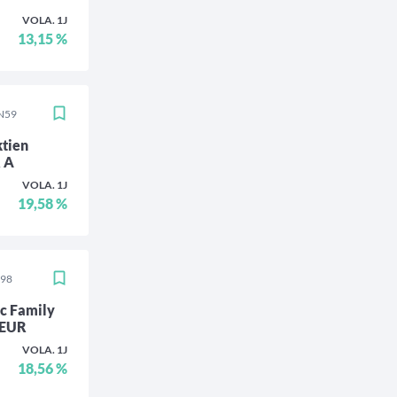
VOLA. 1J
13,15 %
N59
tien
R A
VOLA. 1J
19,58 %
798
c Family
 EUR
VOLA. 1J
18,56 %