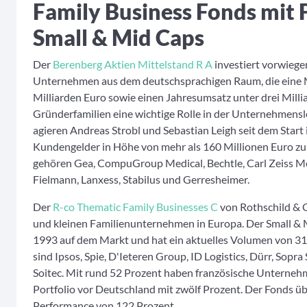
Family Business Fonds mit 
Small & Mid Caps
Der
Berenberg Aktien Mittelstand R A
investiert vorwiegen
Unternehmen aus dem deutschsprachigen Raum, die eine Ma
Milliarden Euro sowie einen Jahresumsatz unter drei Mill
Gründerfamilien eine wichtige Rolle in der Unternehmens
agieren Andreas Strobl und Sebastian Leigh seit dem Star
Kundengelder in Höhe von mehr als 160 Millionen Euro zu
gehören Gea, CompuGroup Medical, Bechtle, Carl Zeiss Med
Fielmann, Lanxess, Stabilus und Gerresheimer.
Der
R-co Thematic Family Businesses C
von Rothschild & 
und kleinen Familienunternehmen in Europa. Der Small & M
1993 auf dem Markt und hat ein aktuelles Volumen von 31
sind Ipsos, Spie, D'Ieteren Group, ID Logistics, Dürr, Sopra 
Soitec. Mit rund 52 Prozent haben französische Unterneh
Portfolio vor Deutschland mit zwölf Prozent. Der Fonds ü
Performance von 122 Prozent.