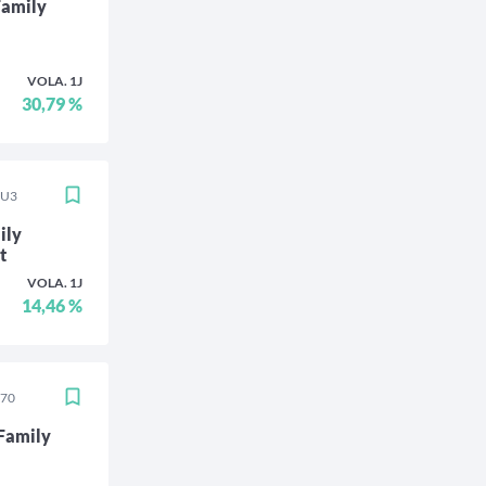
Family
VOLA. 1J
30,79 %
DU3
ily
t
VOLA. 1J
14,46 %
070
Family