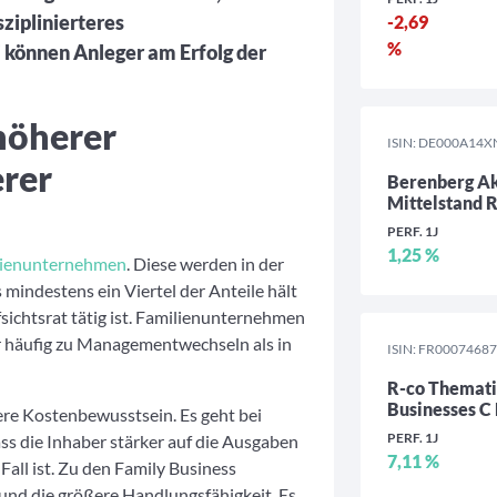
sziplinierteres
-2,69
%
können Anleger am Erfolg der
höherer
ISIN: DE000A14X
erer
Berenberg Ak
Mittelstand 
PERF. 1J
1,25 %
lienunternehmen
. Diese werden in der
 mindestens ein Viertel der Anteile hält
sichtsrat tätig ist. Familienunternehmen
r häufig zu Managementwechseln als in
ISIN: FR0007468
R-co Themati
Businesses C
ere Kostenbewusstsein. Es geht bei
PERF. 1J
s die Inhaber stärker auf die Ausgaben
7,11 %
all ist. Zu den Family Business
nd die größere Handlungsfähigkeit. Es