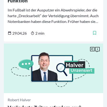
Funktion
Im Fußball ist der Ausputzer ein Abwehrspieler, der die
harte „Drecksarbeit“ der Verteidigung übernimmt. Auch
Notenbanken haben diese Funktion. Früher haben sie
die Preisstabilität mit harter Zinsknute verteidigt.
Heute besteht ihre neue Drecksarbeit jedoch vor allem
29.04.26
2 min
darin, zu verhindern, dass Wirtschaftskrisen
schmerzhafte Gegentore schießen. Selbst die feinste
stabilitätspolitische Ballartistik der Notenbanker
verbaler Art kann diese neue Spielweise nicht vereiteln.
Robert Halver