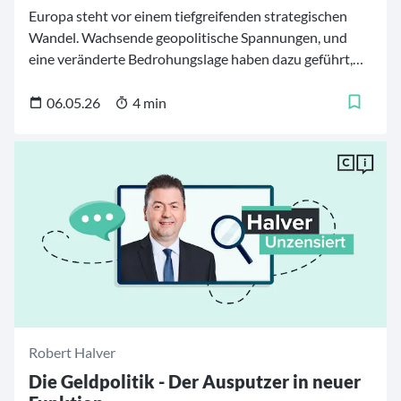
Europa steht vor einem tiefgreifenden strategischen
Wandel. Wachsende geopolitische Spannungen, und
eine veränderte Bedrohungslage haben dazu geführt,
dass Sicherheits- und Rüstungsthemen auf der Agenda
institutioneller wie privater Investoren weit nach oben
06.05.26
4 min
gerückt sind. Die Verteidigungsbudgets wachsen und
mit ihnen die Aufmerksamkeit der Kapitalmärkte.
European Defence Fonds bilden diesen Strukturwandel
ab und etablieren sich als dauerhaft relevantes
Investmentthema.
Robert Halver
Die Geldpolitik - Der Ausputzer in neuer