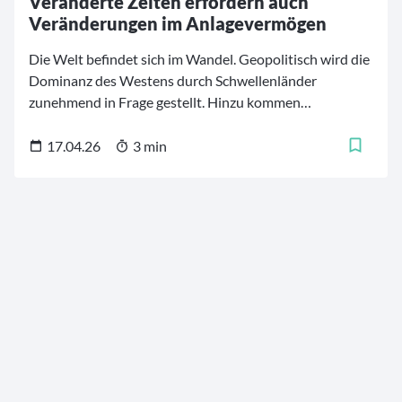
Veränderte Zeiten erfordern auch
Veränderungen im Anlagevermögen
Die Welt befindet sich im Wandel. Geopolitisch wird die
Dominanz des Westens durch Schwellenländer
zunehmend in Frage gestellt. Hinzu kommen
Strukturbrüche in der Marktwirtschaft, die
staatswirtschaftlichem Populismus immer mehr Platz
17.04.26
3 min
einräumen. All das müssen Anleger bei der Auswahl und
Gewichtung von Anlageklassen berücksichtigen, damit
sie auch die neuen Renditepotenziale ausschöpfen.