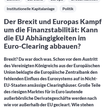
Aktuelle Rankings und Beiträge zu den besten Fonds aus
Webinar verpasst? Hier gibt es Aufnahmen unserer
Finanzdienstleister
vielen Peergroups
Online-Veranstaltungen.
Institutionelle Kapitalanlage
Politik
Informationen und Beiträge unserer Partner-
Fondswissen
Finanzdienstleister
2. Fonds auswählen
Alles, was Sie zu Fonds und ETFs wissen müssen – so
Der Brexit und Europas Kampf
investieren Sie richtig
Community-Partner
Fondsvergleich
um die Finanzstabilität: Kann
Informationen und Beiträge unserer Community-
Übersichtlich bis zu 10 Fonds aus über 35.000
Partner
die EU Abhängigkeiten im
Produkten vergleichen
Euro-Clearing abbauen?
Watchlist
Hier sind Ihre gemerkten Produkte und aktiven
Preis-/Performance-Alarme
Brexit? Da war doch was. Schon vor dem Austritt
des Vereinigten Königreichs aus der Europäischen
3. Investieren
Union beklagte die Europäische Zentralbank den
Portfolios
fehlenden Einfluss des Eurosystems auf in Nicht-
Eigene Portfolios und jene, denen Sie folgen
EU-Staaten ansässige Clearinghäuser. Große Teile
des riesigen Marktes für in Euro lautende
außerbörsliche Derivategeschäfte werden nach
wie vor außerhalb der EU gecleart. Wie stehen