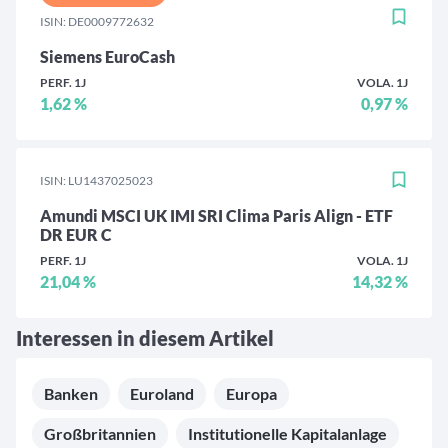
ISIN: DE0009772632
Siemens EuroCash
PERF. 1J
VOLA. 1J
1,62 %
0,97 %
ISIN: LU1437025023
Amundi MSCI UK IMI SRI Clima Paris Align - ETF
DR EUR C
PERF. 1J
VOLA. 1J
21,04 %
14,32 %
Interessen in diesem Artikel
Banken
Euroland
Europa
Großbritannien
Institutionelle Kapitalanlage