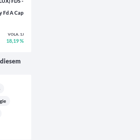
LUX) FDS -
y Fd A Cap
VOLA. 1J
18,19 %
 diesem
s
gie