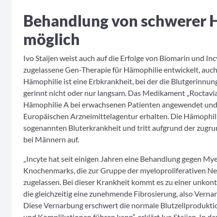
Behandlung von schwerer H
möglich
Ivo Staijen weist auch auf die Erfolge von Biomarin und Inc
zugelassene Gen-Therapie für Hämophilie entwickelt, auch
Hämophilie ist eine Erbkrankheit, bei der die Blutgerinnun
gerinnt nicht oder nur langsam. Das Medikament „Roctavi
Hämophilie A bei erwachsenen Patienten angewendet und 
Europäischen Arzneimittelagentur erhalten. Die Hämophilie
sogenannten Bluterkrankheit und tritt aufgrund der zugru
bei Männern auf.
„Incyte hat seit einigen Jahren eine Behandlung gegen Mye
Knochenmarks, die zur Gruppe der myeloproliferativen Ne
zugelassen. Bei dieser Krankheit kommt es zu einer unkont
die gleichzeitig eine zunehmende Fibrosierung, also Vern
Diese Vernarbung erschwert die normale Blutzellprodukti
und Komplikationen führen kann“, erklärt Ivo Staijen. In de