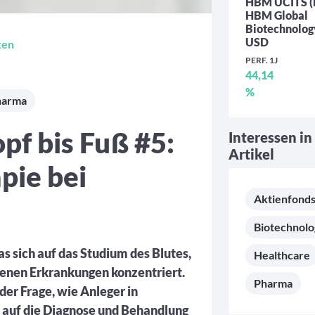
HBM UCITS (
HBM Global
Biotechnolog
USD
ken
PERF. 1J
44,14
%
harma
pf bis Fuß #5:
Interessen in
Artikel
pie bei
Aktienfond
Biotechnolo
s sich auf das Studium des Blutes,
Healthcare
enen Erkrankungen konzentriert.
Pharma
der Frage, wie Anleger in
 auf die Diagnose und Behandlung